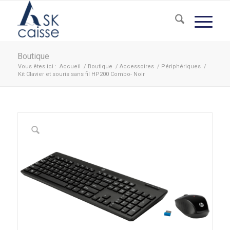
Boutique
Vous êtes ici :
Accueil
/
Boutique
/
Accessoires
/
Périphériques
/
Kit Clavier et souris sans fil HP200 Combo- Noir