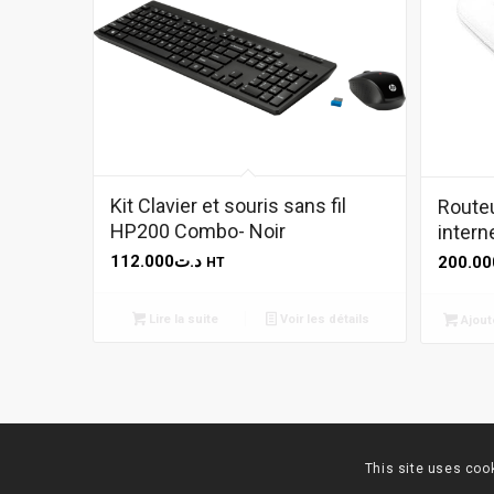
Kit Clavier et souris sans fil
Routeu
HP200 Combo- Noir
intern
112.000
د.ت
200.00
HT
Lire la suite
Voir les détails
Ajout
This site uses cook