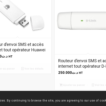
r d’envoi SMS et accès
et tout opérateur Huawei
0
د.ت
HT
Routeur d’envoi SMS et 
internet tout opérateur D-
er au panier
Voir les détails
250.000
د.ت
HT
Ajouter au panier
Voir les 
ies. By continuing to browse the site, you are agreeing to our use of coo