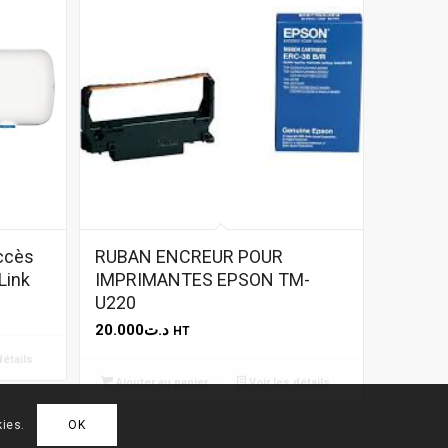
accès
RUBAN ENCREUR POUR
Link
IMPRIMANTES EPSON TM-
U220
20.000
د.ت
HT
détails
Ajouter au panier
Voir les détails
kies.
OK