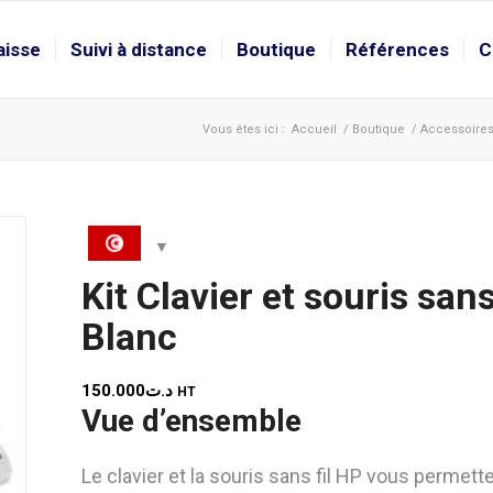
aisse
Suivi à distance
Boutique
Références
C
Vous êtes ici :
Accueil
/
Boutique
/
Accessoire
Kit Clavier et souris sa
Blanc
150.000
د.ت
HT
Vue d’ensemble
Le clavier et la souris sans fil HP vous permet