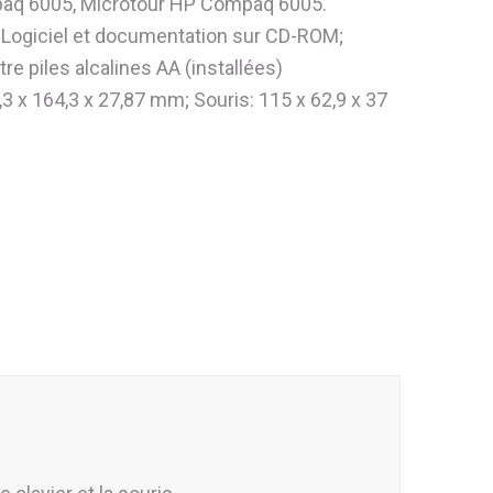
paq 6005, Microtour HP Compaq 6005.
; Logiciel et documentation sur CD-ROM;
re piles alcalines AA (installées)
,3 x 164,3 x 27,87 mm; Souris: 115 x 62,9 x 37